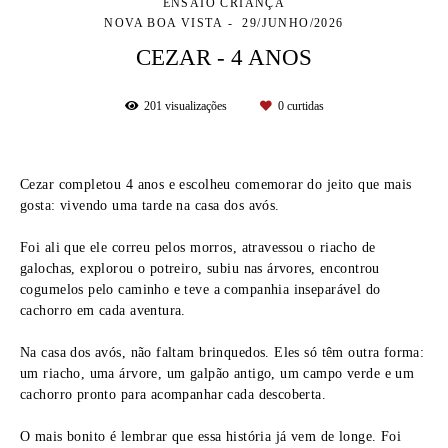
ENSAIO CRIANÇA
NOVA BOA VISTA
29/JUNHO/2026
CEZAR - 4 ANOS
201
visualizações
0
curtidas
Cezar completou 4 anos e escolheu comemorar do jeito que mais
gosta: vivendo uma tarde na casa dos avós.
Foi ali que ele correu pelos morros, atravessou o riacho de
galochas, explorou o potreiro, subiu nas árvores, encontrou
cogumelos pelo caminho e teve a companhia inseparável do
cachorro em cada aventura.
Na casa dos avós, não faltam brinquedos. Eles só têm outra forma:
um riacho, uma árvore, um galpão antigo, um campo verde e um
cachorro pronto para acompanhar cada descoberta.
O mais bonito é lembrar que essa história já vem de longe. Foi